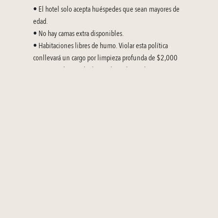
• El hotel solo acepta huéspedes que sean mayores de 
edad.
• No hay camas extra disponibles.
• Habitaciones libres de humo. Violar esta política 
conllevará un cargo por limpieza profunda de $2,000 
MXN más el costo de dos noches adicionales.
POLÍTICAS DE RESERVACIÓN
• Las tarifas públicas son por habitación, por noche en 
pesos mexicanos (MXN), más impuestos (16% IVA + 5% 
impuesto de hospedaje). Si deseas pagar en USD, se 
aplicará el tipo de cambio establecido por el hotel.
• Todas las reservaciones deben estar garantizadas con el 
pago de una noche de estancia.
POLÍTICAS DE CANCELACIÓN
• Los cambios o cancelaciones realizados al menos 7 
días antes de la llegada no incurrirán en cargos. Si los 