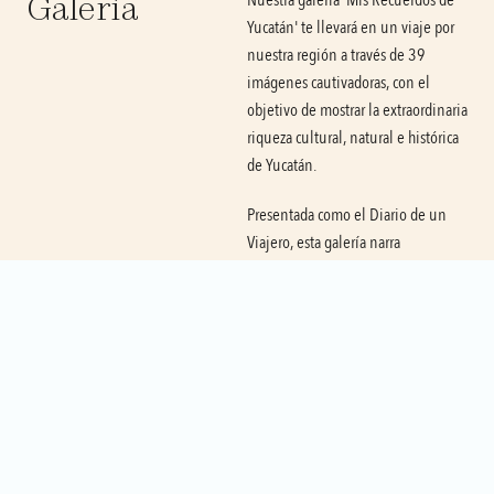
Galería
Nuestra galería 'Mis Recuerdos de 
Yucatán' te llevará en un viaje por 
nuestra región a través de 39 
imágenes cautivadoras, con el 
objetivo de mostrar la extraordinaria 
riqueza cultural, natural e histórica 
de Yucatán.
Presentada como el Diario de un 
Viajero, esta galería narra 
experiencias turísticas 
recomendadas por KAHAL para 
descubrir la diversidad de paisajes y 
experiencias que Yucatán tiene para 
ofrecer.